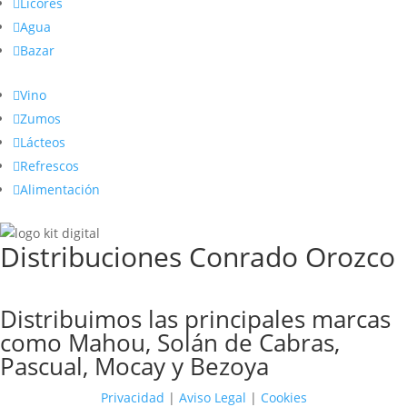

Licores

Agua

Bazar

Vino

Zumos

Lácteos

Refrescos

Alimentación
Distribuciones Conrado Orozco
Distribuimos las principales marcas
como Mahou, Solán de Cabras,
Pascual, Mocay y Bezoya
Privacidad
|
Aviso Legal
|
Cookies