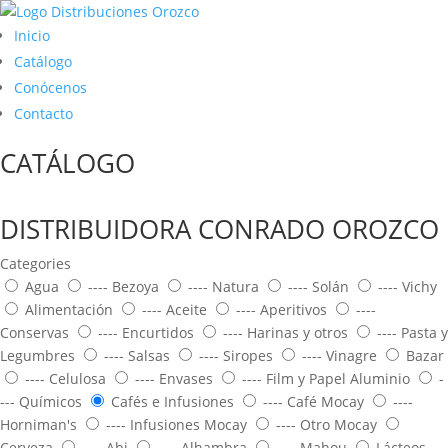
Inicio
Catálogo
Conócenos
Contacto
CATÁLOGO
DISTRIBUIDORA CONRADO OROZCO
Categories
Agua
---- Bezoya
---- Natura
---- Solán
---- Vichy
Alimentación
---- Aceite
---- Aperitivos
----
Conservas
---- Encurtidos
---- Harinas y otros
---- Pasta y
Legumbres
---- Salsas
---- Siropes
---- Vinagre
Bazar
---- Celulosa
---- Envases
---- Film y Papel Aluminio
-
--- Químicos
Cafés e Infusiones
---- Café Mocay
----
Horniman's
---- Infusiones Mocay
---- Otro Mocay
Cerveza
---- Abi
---- Alhambra
---- Mahou
Lácteos