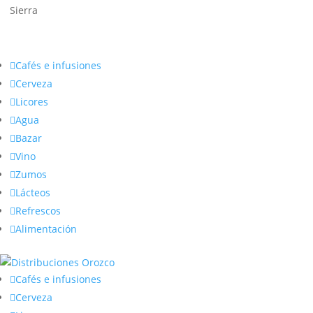
Sierra

Cafés e infusiones

Cerveza

Licores

Agua

Bazar

Vino

Zumos

Lácteos

Refrescos

Alimentación

Cafés e infusiones

Cerveza