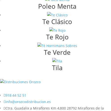
Poleo Menta
Te Clásico
Te Rojo
Te Verde
Tila

918 44 52 51

info@orozcodistribucion.es

Ctra. Guadalix a Miraflores Km 4,800 28792 Miraflores de la