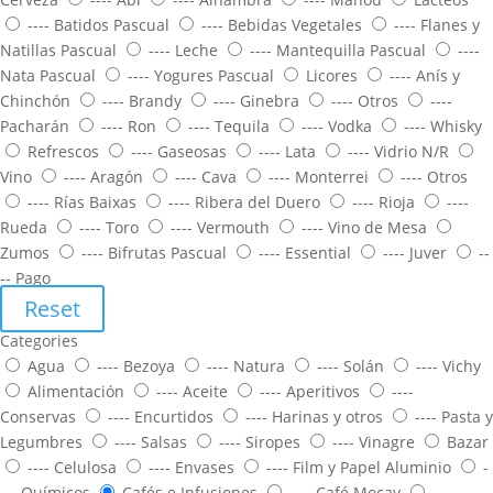
---- Batidos Pascual
---- Bebidas Vegetales
---- Flanes y
Natillas Pascual
---- Leche
---- Mantequilla Pascual
----
Nata Pascual
---- Yogures Pascual
Licores
---- Anís y
Chinchón
---- Brandy
---- Ginebra
---- Otros
----
Pacharán
---- Ron
---- Tequila
---- Vodka
---- Whisky
Refrescos
---- Gaseosas
---- Lata
---- Vidrio N/R
Vino
---- Aragón
---- Cava
---- Monterrei
---- Otros
---- Rías Baixas
---- Ribera del Duero
---- Rioja
----
Rueda
---- Toro
---- Vermouth
---- Vino de Mesa
Zumos
---- Bifrutas Pascual
---- Essential
---- Juver
--
-- Pago
Reset
Categories
Agua
---- Bezoya
---- Natura
---- Solán
---- Vichy
Alimentación
---- Aceite
---- Aperitivos
----
Conservas
---- Encurtidos
---- Harinas y otros
---- Pasta y
Legumbres
---- Salsas
---- Siropes
---- Vinagre
Bazar
---- Celulosa
---- Envases
---- Film y Papel Aluminio
-
--- Químicos
Cafés e Infusiones
---- Café Mocay
----