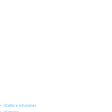

Cafés e infusiones

Cerveza