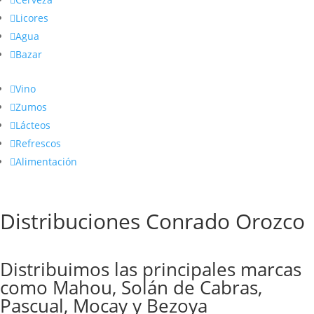

Licores

Agua

Bazar

Vino

Zumos

Lácteos

Refrescos

Alimentación
Distribuciones Conrado Orozco
Distribuimos las principales marcas
como Mahou, Solán de Cabras,
Pascual, Mocay y Bezoya