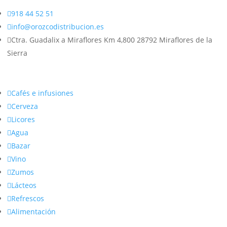

918 44 52 51

info@orozcodistribucion.es

Ctra. Guadalix a Miraflores Km 4,800 28792 Miraflores de la
Sierra

Cafés e infusiones

Cerveza

Licores

Agua

Bazar

Vino

Zumos

Lácteos

Refrescos

Alimentación