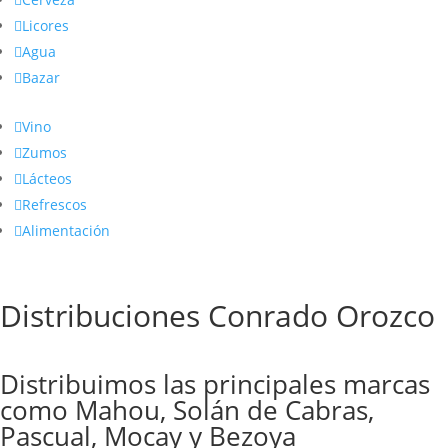

Licores

Agua

Bazar

Vino

Zumos

Lácteos

Refrescos

Alimentación
Distribuciones Conrado Orozco
Distribuimos las principales marcas
como Mahou, Solán de Cabras,
Pascual, Mocay y Bezoya