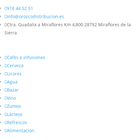

918 44 52 51

info@orozcodistribucion.es

Ctra. Guadalix a Miraflores Km 4,800 28792 Miraflores de la
Sierra

Cafés e infusiones

Cerveza

Licores

Agua

Bazar

Vino

Zumos

Lácteos

Refrescos

Alimentación