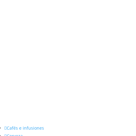

Cafés e infusiones

Cerveza